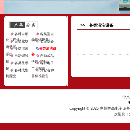
>> 各类清洗设备
各种自动
各类型自
化主产线
动焊锡设备
自动化物
喷涂设备
流装置
冷媒灌装
各类清洗设
系统
备
自动焊线
自动成品
机
快速堆码机
各类显示
各种电子
屏
工具配套
各种成型
其它各种
机配套
非标准设备
中文
Copyright © 2026
惠州誉高电子设
欢迎您！